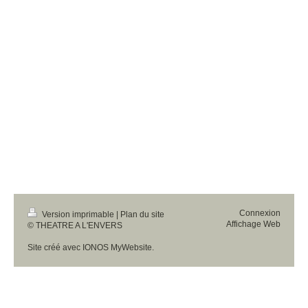
Connexion
Version imprimable
|
Plan du site
Affichage Web
© THEATRE A L'ENVERS
Site créé avec
IONOS MyWebsite
.