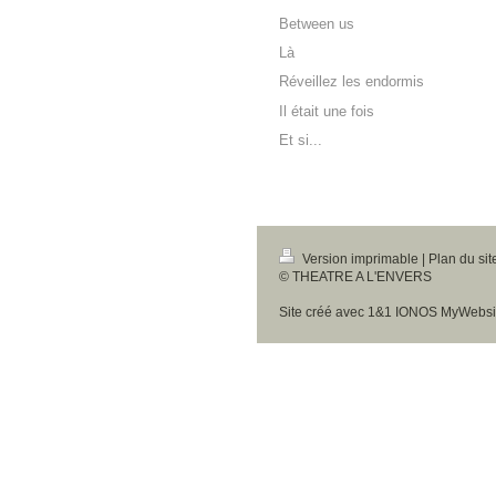
Between us
Là
Réveillez les endormis
Il était une fois
Et si...
Version imprimable
|
Plan du sit
© THEATRE A L'ENVERS
Site créé avec
1&1 IONOS MyWebsi