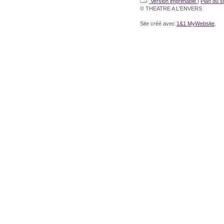
Version imprimable
|
Plan du si
© THEATRE A L'ENVERS
Site créé avec
1&1 MyWebsite
.