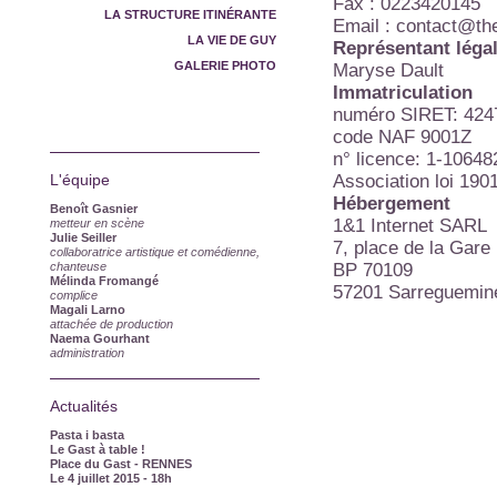
Fax : 0223420145
LA STRUCTURE ITINÉRANTE
Email :
contact@the
LA VIE DE GUY
Représentant léga
GALERIE PHOTO
Maryse Dault
Immatriculation
numéro SIRET: 42
code NAF 9001Z
n° licence: 1-10648
Association loi 190
L'équipe
Hébergement
Benoît Gasnier
1&1 Internet SARL
metteur en scène
Julie Seiller
7, place de la Gare
collaboratrice artistique et comédienne,
BP 70109
chanteuse
Mélinda Fromangé
57201 Sarreguemin
complice
Magali Larno
attachée de production
Naema Gourhant
administration
Actualités
Pasta i basta
Le Gast à table !
Place du Gast - RENNES
Le 4 juillet 2015
- 18h