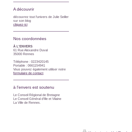
A découvrir
découvrez tout l'univers de Julie Seiller
sur son blog
cliquez-ici
Nos coordonnées
À L'ENVERS
61 Rue Alexandre Duval
35000 Rennes
Téléphone : 0223420145
Portable : 0661154941
Vous pouvez également utiliser notre
formulaire de contact
.
à l'envers est soutenu
Le Conseil Régional de Bretagne
Le Conseil Général d'Ille et Vilaine
La Ville de Rennes.