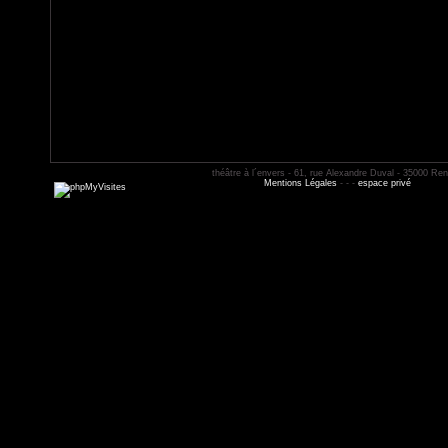
théâtre à l´envers - 61, rue Alexandre Duval - 35000 Re
Mentions Légales
- - -
espace privé