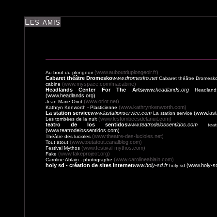
Les amis
(www.auboutduplongeoir.fr)
Au bout du plongeoir
Cabaret théâtre Dromesko
www.dromesko.net
Cabaret théâtre Dromesk
(www.myspace.com/macabine)
cabine
Headlands Center For The Arts
www.headlands.org
Headlan
(www.headlands.org)
(www.oriot.net)
Jean Marie Oriot
(www.kathrynkenworth.com)
Kathryn Kenworth - Plasticienne
La station service
www.lastationservice.com
(www.last
La station service
(www.lestombeesdelanuit.com)
Les tombées de la nuit
teatro de los sentidos
www.teatrodelossentidos.com
te
(www.teatrodelossentidos.com)
(www.theatre-des-lucioles.net)
Théâtre des lucioles
(www.toutatout.canalblog.com)
Tout atout
(www.festival-mythos.com)
Festival Mythos
(www.fakeproject.org)
Fake
(www.carolineablain.com)
Caroline Ablain - photographe
holy sd - création de sites Internet
www.holy-sd.fr
(www.holy-sd
holy sd