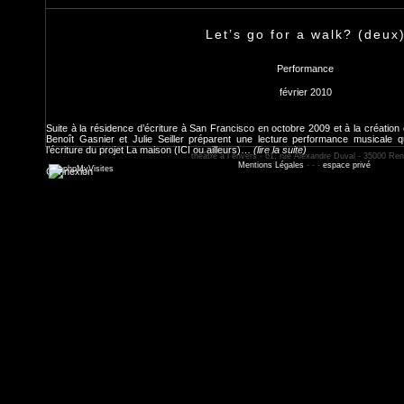
Let’s go for a walk? (deux
Performance
février 2010
Suite à la résidence d’écriture à San Francisco en octobre 2009 et à la création
Benoît Gasnier et Julie Seiller préparent une lecture performance musicale q
l’écriture du projet La maison (ICI ou ailleurs)…
(lire la suite)
théâtre à l´envers - 61, rue Alexandre Duval - 35000 Re
Mentions Légales
- - -
espace privé
Connexion