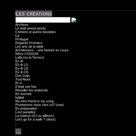
Les créations
Archives
Le petit amour perdu
Chimère et autres bestioles
Là
Prologue
Regards Premiers
Les arts de la table
Architecture… une histoire en cours
Rêve n°010104
Lalla (ou la Terreur)
Ex-ib
Ex-ib (1)
Ex-ib (2)
Ex-ib (3)
Don Juan
Tout Atout
Et si…
Il était une fois.
Réveiller les endormis.
En tournée
ballad
My best friend is my song
Promenons-nous vers où? (one)
En préparation
Lost paradise
La maison (ICI ou ailleurs)
Let’s go for a walk ? (deux)
…
…