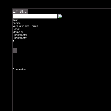
Et si...
Julie
cabine
vers la fin des Terres…
Benoît
Même si…
Spontané#1
Spontané#2
#
…
…
Connexion