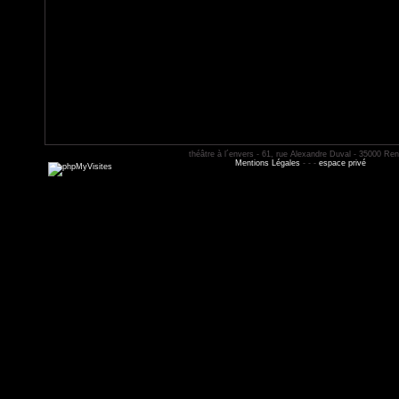
théâtre à l´envers - 61, rue Alexandre Duval - 35000 Re
Mentions Légales
- - -
espace privé