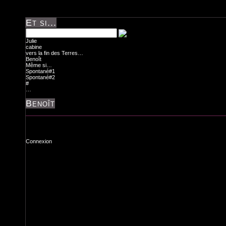
Et si...
Julie
cabine
vers la fin des Terres…
Benoît
Même si…
Spontané#1
Spontané#2
#
…
Benoît
Connexion