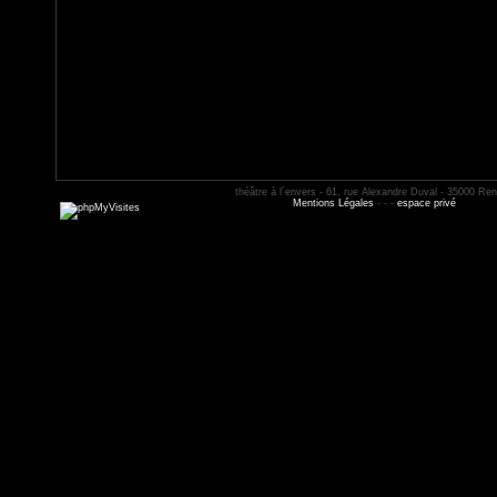
théâtre à l´envers - 61, rue Alexandre Duval - 35000 Re
Mentions Légales
- - -
espace privé