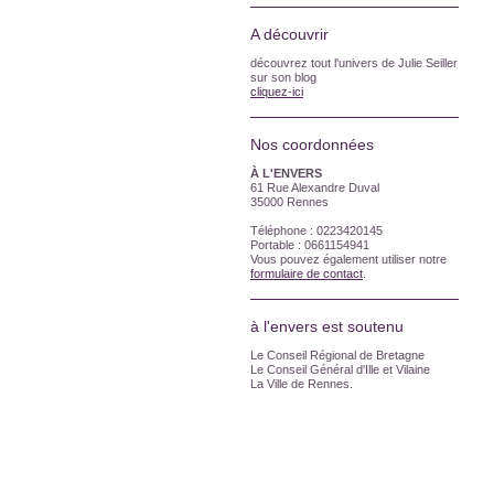
A découvrir
découvrez tout l'univers de Julie Seiller
sur son blog
cliquez-ici
Nos coordonnées
À L'ENVERS
61 Rue Alexandre Duval
35000 Rennes
Téléphone : 0223420145
Portable : 0661154941
Vous pouvez également utiliser notre
formulaire de contact
.
à l'envers est soutenu
Le Conseil Régional de Bretagne
Le Conseil Général d'Ille et Vilaine
La Ville de Rennes.