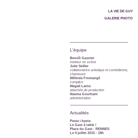
LA STRUCTURE ITINÉRANTE
LA VIE DE GUY
GALERIE PHOTO
L'équipe
Benoît Gasnier
metteur en scène
Julie Seiller
collaboratrice artistique et comédienne,
chanteuse
Mélinda Fromangé
complice
Magali Larno
attachée de production
Naema Gourhant
administration
Actualités
Pasta i basta
Le Gast à table !
Place du Gast - RENNES
Le 4 juillet 2015
- 18h