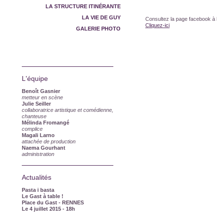
LA STRUCTURE ITINÉRANTE
LA VIE DE GUY
Consultez la page facebook à 
Cliquez-ici
GALERIE PHOTO
L'équipe
Benoît Gasnier
metteur en scène
Julie Seiller
collaboratrice artistique et comédienne,
chanteuse
Mélinda Fromangé
complice
Magali Larno
attachée de production
Naema Gourhant
administration
Actualités
Pasta i basta
Le Gast à table !
Place du Gast - RENNES
Le 4 juillet 2015
- 18h