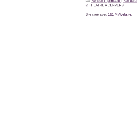
Version imprimable
|
Plan du si
© THEATRE A L'ENVERS
Site créé avec
1&1 MyWebsite
.