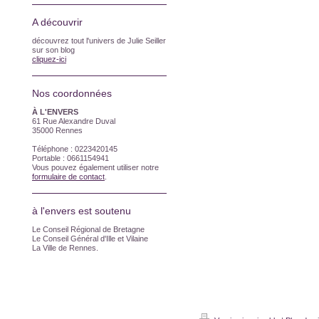
A découvrir
découvrez tout l'univers de Julie Seiller
sur son blog
cliquez-ici
Nos coordonnées
À L'ENVERS
61 Rue Alexandre Duval
35000 Rennes
Téléphone : 0223420145
Portable : 0661154941
Vous pouvez également utiliser notre
formulaire de contact
.
à l'envers est soutenu
Le Conseil Régional de Bretagne
Le Conseil Général d'Ille et Vilaine
La Ville de Rennes.