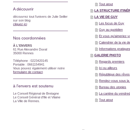
Tout atout
A découvrir
LA STRUCTURE ITINÉ
découvrez tout l'univers de Julie Seiller
LA VIE DE GUY
sur son blog
Les focus de Guy
cliquez-ici
Guy au quotidien
Et vous qu'aimeriez-v
Nos coordonnées
Calendrier de la vie 
À L'ENVERS
Informations pratique
61 Rue Alexandre Duval
35000 Rennes
GALERIE PHOTO
Téléphone : 0223420145
Regards premiers
Portable : 0661154941
Ici ou ailleurs
Vous pouvez également utiliser notre
formulaire de contact
.
République des rêves
Rendez-vous sous la 
à l'envers est soutenu
Bureau des utopies
Le Conseil Régional de Bretagne
La cantine du vendred
Le Conseil Général d'Ille et Vilaine
Tout atout
La Ville de Rennes.