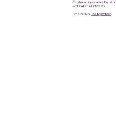
Version imprimable
|
Plan du si
© THEATRE A L'ENVERS
Site créé avec
1&1 MyWebsite
.