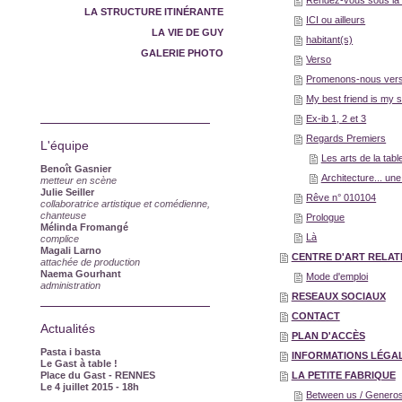
Rendez-vous sous la 
LA STRUCTURE ITINÉRANTE
ICI ou ailleurs
LA VIE DE GUY
habitant(s)
GALERIE PHOTO
Verso
Promenons-nous ver
My best friend is my 
Ex-ib 1, 2 et 3
Regards Premiers
L'équipe
Les arts de la tabl
Benoît Gasnier
Architecture... une
metteur en scène
Julie Seiller
Rêve n° 010104
collaboratrice artistique et comédienne,
chanteuse
Prologue
Mélinda Fromangé
Là
complice
Magali Larno
CENTRE D'ART RELAT
attachée de production
Naema Gourhant
Mode d'emploi
administration
RESEAUX SOCIAUX
CONTACT
Actualités
PLAN D'ACCÈS
Pasta i basta
INFORMATIONS LÉGA
Le Gast à table !
Place du Gast - RENNES
LA PETITE FABRIQUE
Le 4 juillet 2015
- 18h
Between us / Generos