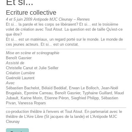
Et si...
Ecriture collective
4 et 5 juin 2009 Antipode MJC Cleunay – Rennes
Et si... la parole et les corps se libéraient? Et si... est le troisième
volet de création avec Tout Atout. La question est de taille Qu'est-ce
que être?
Et si... est un matériaux, un regard porté sur le monde. Le monde de
ces jeunes acteurs. Et si... est un constat.
Mise en scène et scénographie
Benoît Gasnier
Assisté de
Christelle Canut et Julie Seiller
Création Lumière
Gwénolé Laurent
Avec
Sébastien Bachelot, Bélaïd Beddiaf, Erwan Le Bolloch, Jean-Noël
Brugalais, Eponine Carreau, Benoît Gasnier, Typhaine Guillard, Maud
Jubault, Karine Morin, Etienne Péron, Siegfried Philipp, Sébastien
Pivan, Vanessa Ropars
co-production théâtre à l'envers et Tout Atout. En partenariat avec le
théâtre de L'Aire Libre (St jacques de la lande) et L'Antipode MJC
Cleunay