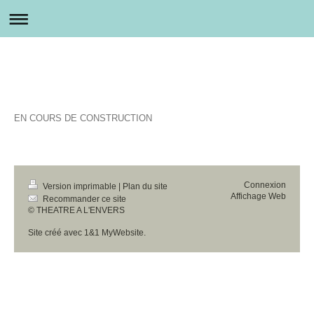
EN COURS DE CONSTRUCTION
Connexion
Version imprimable
|
Plan du site
Affichage Web
Recommander ce site
© THEATRE A L'ENVERS
Site créé avec
1&1 MyWebsite
.