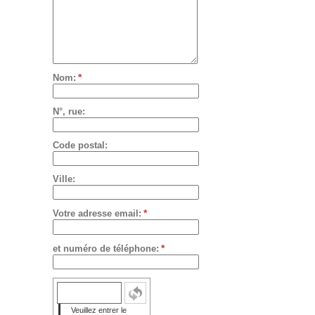
*
Nom:
N°, rue:
Code postal:
Ville:
*
Votre adresse email:
*
et numéro de téléphone:
Veuillez entrer le