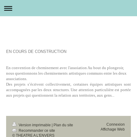
EN COURS DE CONSTRUCTION
En convention de cheminement avec l'assoiation Au bout du plongeoir,
nous questionnons les cheminements
artistiques communs entre les deux
associations.
Des projets s’écrivent collectivement, certaines équipes artistiques sont
accompagnées par les deux structures. Une attention particulière est portée
aux projets qui questionnent la relation aux territoires, aux gens...
Connexion
Version imprimable
|
Plan du site
Affichage Web
Recommander ce site
© THEATRE A L'ENVERS