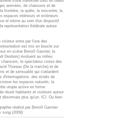
 ramené d'une traversée d'est en ouest
ages animées, de chansons et de
frontière, la quête, la rencontre, la
es espaces intérieurs et extérieurs.
ve et intime au sein d'un dispositif
 la représentation théâtrale autour
visiteur entre par l'une des
présentation est mis en boucle sur
tteur en scène Benoît Gasnier, la
ël Desbois) évoluent au milieu
de chansons, le spectateur croise des
vid Thoreau (De la marche) et de
s et de sensualité qui s'attardent
 d'interrogations, des éclats de
oiser les espaces naturels, la
tte utopie active en forme
le réunit habitants et visiteurs autour
nt désormais plus qu'un. ICI. Ou bien
raphie réalisé par Benoît Gasnier
y song (2009).