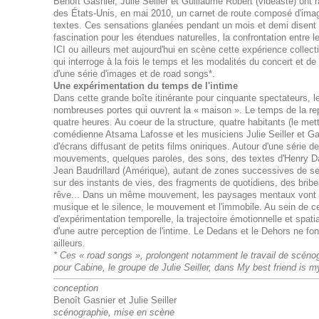
Benoît Gasnier, Julie Seiller et Guillaume Robert (vidéaste) ont
des États-Unis, en mai 2010, un carnet de route composé d'im
textes. Ces sensations glanées pendant un mois et demi disent la 
fascination pour les étendues naturelles, la confrontation entre l
ICI ou ailleurs met aujourd'hui en scène cette expérience collecti
qui interroge à la fois le temps et les modalités du concert et de
d'une série d'images et de road songs*.
Une expérimentation du temps de l'intime
Dans cette grande boîte itinérante pour cinquante spectateurs, le 
nombreuses portes qui ouvrent la « maison ». Le temps de la re
quatre heures. Au coeur de la structure, quatre habitants (le me
comédienne Atsama Lafosse et les musiciens Julie Seiller et Ga
d'écrans diffusant de petits films oniriques. Autour d'une série 
mouvements, quelques paroles, des sons, des textes d'Henry Da
Jean Baudrillard (Amérique), autant de zones successives de sen
sur des instants de vies, des fragments de quotidiens, des bribes
rêve... Dans un même mouvement, les paysages mentaux vont cr
musique et le silence, le mouvement et l'immobile. Au sein de ce
d'expérimentation temporelle, la trajectoire émotionnelle et spatia
d'une autre perception de l'intime. Le Dedans et le Dehors ne fo
ailleurs.
* Ces « road songs », prolongent notamment le travail de scénog
pour Cabine, le groupe de Julie Seiller, dans My best friend is m
conception
Benoît Gasnier et Julie Seiller
scénographie, mise en scène