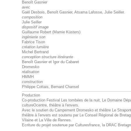
Benoît Gasnier
avec
Gaël Desbois, Benoît Gasnier, Atsama Lafosse, Julie Seiller.
composition
Julie Seiller
dispositif image
Guillaume Robert (Mamie Küsters)
ingénierie son
Fabrice Tison
création lumière
Michel Bertrand
conception structure itinérante
Benoît Gasnier et Igor du Cabaret
Dromesko
réalisation
HMMH
construction
Philippe Cottais, Bernard Chansel
Production
Co-production Festival Les tombées de la nuit, Le Domaine Dép
cultureOcentre, théâtre à l'envers.
Avec le soutien du Campement Dromesko et théâtre Le Strapon
théâtre à l'envers est soutenu par Le Conseil Régional de Bretagn
Vilaine et La Ville de Rennes.
Ecriture du projet soutenue par Culturesfrance, la DRAC Bretagn