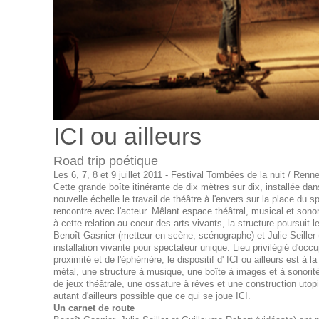
ICI ou ailleurs
Road trip poétique
Les 6, 7, 8 et 9 juillet 2011 - Festival Tombées de la nuit / Renn
Cette grande boîte itinérante de dix mètres sur dix, installée d
nouvelle échelle le travail de théâtre à l'envers sur la place du 
rencontre avec l'acteur. Mêlant espace théâtral, musical et son
à cette relation au coeur des arts vivants, la structure poursuit le
Benoît Gasnier (metteur en scène, scénographe) et Julie Seille
installation vivante pour spectateur unique. Lieu privilégié d'occu
proximité et de l'éphémère, le dispositif d' ICI ou ailleurs est à l
métal, une structure à musique, une boîte à images et à sonori
de jeux théâtrale, une ossature à rêves et une construction utopi
autant d'ailleurs possible que ce qui se joue ICI.
Un carnet de route