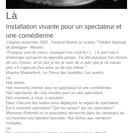
Là
Installation vivante pour un spectateur et
une comédienne
Création novembre 2001 - Festival Mettre en scène / Théâtre National
de Bretagne - Rennes
"Pourquoi sont-ils venus, pourquoi s'en vont-ils? (...) A quoi sert-il
d'interroger puisqu'on ne répondra jamais. J'ai été plusieurs fois témoin
de ces choses, et un jour je les ai vues de si près que je ne savais
plus s'il s'agissait d'un autre ou de moi même."
Maurice Maeterlinck, Le Trésor des humbles. Les avertis.
Là.
Huit boîtes.
Huit moments intimes pour un spectateur et une comédienne.
Huit spectacles de cinq minutes pour un seul spectateur.
Huit moments à vivre, à ressentir.
Dans chacune des boites nous déplaçons le regard du spectateur.
Est-il vraiment spectateur? Qui est acteur? qui est spectateur?
Moments d'intimité où le psectateur recherche dans les lambeaux de
sa memoire une narration possible. Huit boîtes aux narrations
multiples.
Là.