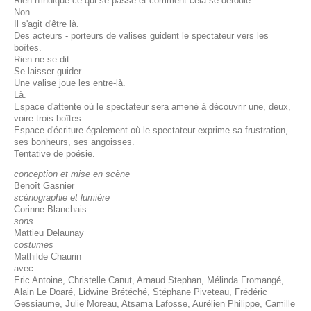
Rien n'indique ce qui se passe et comment cela se déroule.
Non.
Il s'agit d'être là.
Des acteurs - porteurs de valises guident le spectateur vers les
boîtes.
Rien ne se dit.
Se laisser guider.
Une valise joue les entre-là.
Là.
Espace d'attente où le spectateur sera amené à découvrir une, deux,
voire trois boîtes.
Espace d'écriture également où le spectateur exprime sa frustration,
ses bonheurs, ses angoisses.
Tentative de poésie.
conception et mise en scène
Benoît Gasnier
scénographie et lumière
Corinne Blanchais
sons
Mattieu Delaunay
costumes
Mathilde Chaurin
avec
Eric Antoine, Christelle Canut, Arnaud Stephan, Mélinda Fromangé,
Alain Le Doaré, Lidwine Brétéché, Stéphane Piveteau, Frédéric
Gessiaume, Julie Moreau, Atsama Lafosse, Aurélien Philippe, Camille