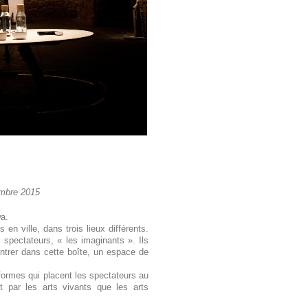
embre 2015
a.
en ville, dans trois lieux différents.
spectateurs, « les imaginants ». Ils
 entrer dans cette boîte, un espace de
 formes qui placent les spectateurs au
t par les arts vivants que les arts