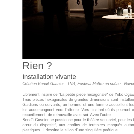
Rien ?
Installation vivante
Création Benoit Gasnier - TNB, Festival Mettre en scène - Nov
Librement inspiré de "La petite pièce hexagonale" de Yoko Ogaw
Trois pièces hexagonales de grandes dimensions sont installées 
Gardiens ou servants, un homme et une femme accueillent les 
les accompagnent vers l’attente. Vers l’instant où ils pourront
recueillement, de retrouvaille avec soi. Avec l’autre.
Benoît Gasnier se passionne pour le théâtre sensoriel, pour les
cœur du dispositif, aux confins de territoires marqués autan
plastiques. Il dessine le sillon d’une singulière poétique.