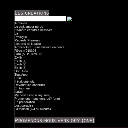
Les créations
Archives
Le petit amour perdu
Chimère et autres bestioles
Là
Prologue
Regards Premiers
Les arts de la table
Architecture… une histoire en cours
Rêve n°010104
Lalla (ou la Terreur)
Ex-ib
Ex-ib (1)
Ex-ib (2)
Ex-ib (3)
Don Juan
Tout Atout
Et si…
Il était une fois.
Réveiller les endormis.
En tournée
ballad
My best friend is my song
Promenons-nous vers où? (one)
En préparation
Lost paradise
La maison (ICI ou ailleurs)
…
Promenons-nous vers où? (one)