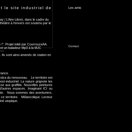
le site industriel de
Les amis
 / L’Aire Libre), dans le cadre du
théâtre à l’envers est soutenu par le
!”. Projet initié par CourrouzeAA.
Contact
és et un baladeur Mp3 à la MJC
nnes
. Ils sont ainsi amenés de station en
rance.
colza du renouveau. Le territoire est
-industriel. La nature grignote les
se aux graffitis. Nouvelles peintures
’autres espaces. Imaginant ICI ou
nante. Nous sommes des aventuriers.
e ce territoire. Mélancolique. Lecteur
iné utopique.