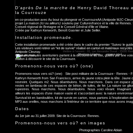
D’après
De la marche
de Henry David Thoreau et 
la Courrouze
en co-production avec Au bout du plongeoir et CourrouzeAA (Antipode MJC-Cleunay
projet
La maison (Ici ou ailleurs)
soutenu par Culturesfrance et la ville de Rennes. 
Conseil régional de Bretagne et le Conseil Général d’Ille et Vilaine.
Créée par
Kathryn Kenworth
, Benoît Gasnier et Julie Seiller.
Installation promenade.
Cette installation promenade a été créée dans le cadre du premier “Suivez le guide 
Les visiteurs vont retirer un “kit de survie” réalisé en carton et matériaux recycl
Antipode Cleunay.
théâtre à l´envers - 61, rue Alexandre Duval - 35000 Re
Mentions Légales
- - -
espace privé
Carte en main, les aventuriers partent à la découverte du site, guidés par une voix
station à découvrir le site de la Courrouze.
Promenons-nous vers où? (one)
Promenons-nous vers où? (one) Site post militaire de la Courrouze - Rennes - F
Kathryn Kenworth from San Francisco, arrive du jaune colza plein la tête. Jaune 
restreint. Quelques m2. Nous déambulons. Nous marchons. Dans cet espace post
restes en lambeau de ces espaces de béton, de tuiles, de fer. La nature se gliss
rupestres. Nous marchons. Nous déambulons. Nous voici rêvant. Imaginant d
ailleurs les espaces d’une maison vaste et s’accordant avec la nature environ
Survival kit en bandoulière, kit de survie en carton, nous partons à l’exploration d
MP3 aux oreilles, nous marchons à l’intérieur de ce territoire que nous avons imag
Dates
du 1er juin au 31 juillet 2009. Site de la Courrouze. Rennes.
Promenons-nous vers où? en images
Photographies Caroline Ablain