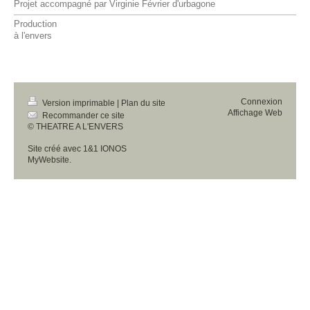
Projet accompagné par Virginie Février d'urbagone
Production
à l'envers
Connexion
Version imprimable
|
Plan du site
Affichage Web
Recommander ce site
© THEATRE A L'ENVERS
Site créé avec
1&1 IONOS
MyWebsite
.