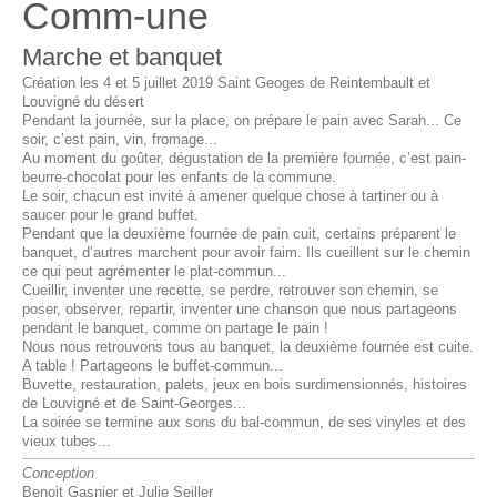
Comm-une
Marche et banquet
Création les 4 et 5 juillet 2019 Saint Geoges de Reintembault et
Louvigné du désert
Pendant la journée, sur la place, on prépare le pain avec Sarah... Ce
soir, c’est pain, vin, fromage...
Au moment du goûter, dégustation de la première fournée, c’est pain-
beurre-chocolat pour les enfants de la commune.
Le soir, chacun est invité à amener quelque chose à tartiner ou à
saucer pour le grand buffet.
Pendant que la deuxième fournée de pain cuit, certains préparent le
banquet, d’autres marchent pour avoir faim. Ils cueillent sur le chemin
ce qui peut agrémenter le plat-commun...
Cueillir, inventer une recette, se perdre, retrouver son chemin, se
poser, observer, repartir, inventer une chanson que nous partageons
pendant le banquet, comme on partage le pain !
Nous nous retrouvons tous au banquet, la deuxième fournée est cuite.
A table ! Partageons le buffet-commun...
Buvette, restauration, palets, jeux en bois surdimensionnés, histoires
de Louvigné et de Saint-Georges...
La soirée se termine aux sons du bal-commun, de ses vinyles et des
vieux tubes…
Conception
Benoit Gasnier et Julie Seiller