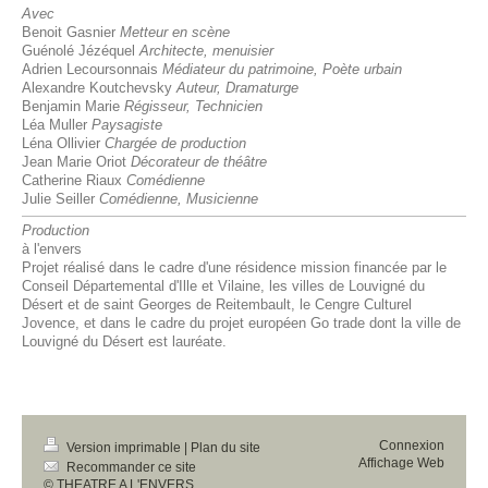
Avec
Benoit Gasnier
Metteur en scène
Guénolé Jézéquel
Architecte, menuisier
Adrien Lecoursonnais
Médiateur du patrimoine, Poète urbain
Alexandre Koutchevsky
Auteur, Dramaturge
Benjamin Marie
Régisseur, Technicien
Léa Muller
Paysagiste
Léna Ollivier
Chargée de production
Jean Marie Oriot
Décorateur de théâtre
Catherine Riaux
Comédienne
Julie Seiller
Comédienne, Musicienne
Production
à l'envers
Projet réalisé dans le cadre d'une résidence mission financée par le
Conseil Départemental d'Ille et Vilaine, les villes de Louvigné du
Désert et de saint Georges de Reitembault, le Cengre Culturel
Jovence, et dans le cadre du projet européen Go trade dont la ville de
Louvigné du Désert est lauréate.
Connexion
Version imprimable
|
Plan du site
Affichage Web
Recommander ce site
© THEATRE A L'ENVERS