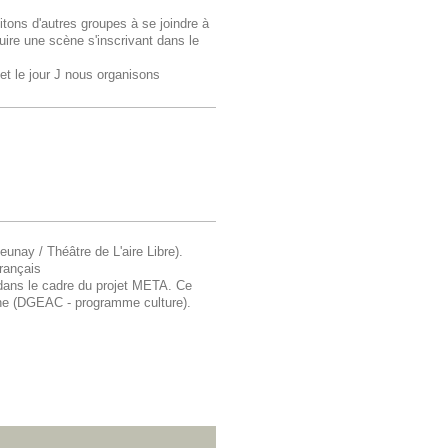
tons d'autres groupes à se joindre à
uire une scène s'inscrivant dans le
 et le jour J nous organisons
unay / Théâtre de L'aire Libre).
Français
, dans le cadre du projet META. Ce
nne (DGEAC - programme culture).