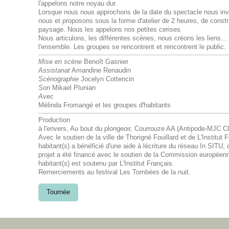
l'appelons notre noyau dur.
Lorsque nous nous approchons de la date du spectacle nous invi
nous et proposons sous la forme d'atelier de 2 heures, de constr
paysage. Nous les appelons nos petites cerises.
Nous articulons, les différentes scènes, nous créons les liens...
l'ensemble. Les groupes se rencontrent et rencontrent le public.
Mise en scène
Benoît Gasnier
Assistanat
Amandine Renaudin
Scénographie
Jocelyn Cottencin
Son
Mikael Plunian
Avec
Mélinda Fromangé et les groupes d'habitants
Production
à l'envers, Au bout du plongeoir, Courrouze AA (Antipode-MJC Cle
Avec le soutien de la ville de Thorigné Fouillard et de L'Institut 
habitant(s) a bénéficié d'une aide à lécriture du réseau In SITU
projet a été financé avec le soutien de la Commission europée
habitant(s) est soutenu par L'Institut Français.
Remerciements au festival Les Tombées de la nuit.
Tournée