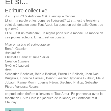
Et si...
Ecriture collective
4 et 5 juin 2009 Antipode MJC Cleunay – Rennes
Et si... la parole et les corps se libéraient? Et si... est le troisième
volet de création avec Tout Atout. La question est de taille Qu'est-ce
que être?
Et si... est un matériaux, un regard porté sur le monde. Le monde de
ces jeunes acteurs. Et si... est un constat.
Mise en scène et scénographie
Benoît Gasnier
Assisté de
Christelle Canut et Julie Seiller
Création Lumière
Gwénolé Laurent
Avec
Sébastien Bachelot, Bélaïd Beddiaf, Erwan Le Bolloch, Jean-Noël
Brugalais, Eponine Carreau, Benoît Gasnier, Typhaine Guillard, Maud
Jubault, Karine Morin, Etienne Péron, Siegfried Philipp, Sébastien
Pivan, Vanessa Ropars
co-production théâtre à l'envers et Tout Atout. En partenariat avec le
théâtre de L'Aire Libre (St jacques de la lande) et L'Antipode MJC
Cleunay