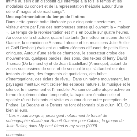
intime au sein d'un dispositif qui interroge à la fois le temps et les
modalités du concert et de la représentation théâtrale autour d'une
série d'images et de road songs*.
Une expérimentation du temps de l'intime
Dans cette grande boîte itinérante pour cinquante spectateurs, le
visiteur entre par l'une des nombreuses portes qui ouvrent la « maison
». Le temps de la représentation est mis en boucle sur quatre heures.
Au coeur de la structure, quatre habitants (le metteur en scène Benoît
Gasnier, la comédienne Atsama Lafosse et les musiciens Julie Seiller
et Gaël Desbois) évoluent au milieu d'écrans diffusant de petits films
oniriques. Autour d'une série de chansons, le spectateur croise des
mouvements, quelques paroles, des sons, des textes d'Henry David
Thoreau (De la marche) et de Jean Baudrillard (Amérique), autant de
zones successives de sens et de sensualité qui s'attardent sur des
instants de vies, des fragments de quotidiens, des bribes
d'interrogations, des éclats de rêve... Dans un même mouvement, les
paysages mentaux vont croiser les espaces naturels, la musique et le
silence, le mouvement et l'immobile. Au sein de cette utopie active en
forme d'expérimentation temporelle, la trajectoire émotionnelle et
spatiale réunit habitants et visiteurs autour d'une autre perception de
l'intime. Le Dedans et le Dehors ne font désormais plus qu'un. ICI. Ou
bien ailleurs.
* Ces « road songs », prolongent notamment le travail de
scénographie réalisé par Benoît Gasnier pour Cabine, le groupe de
Julie Seiller, dans My best friend is my song (2009).
conception