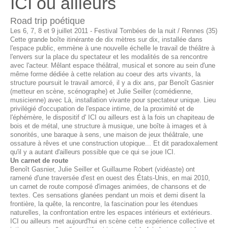
ICI ou ailleurs
Road trip poétique
Les 6, 7, 8 et 9 juillet 2011 - Festival Tombées de la nuit / Rennes (35)
Cette grande boîte itinérante de dix mètres sur dix, installée dans
l'espace public, emmène à une nouvelle échelle le travail de théâtre à
l'envers sur la place du spectateur et les modalités de sa rencontre
avec l'acteur. Mêlant espace théâtral, musical et sonore au sein d'une
même forme dédiée à cette relation au coeur des arts vivants, la
structure poursuit le travail amorcé, il y a dix ans, par Benoît Gasnier
(metteur en scène, scénographe) et Julie Seiller (comédienne,
musicienne) avec Là, installation vivante pour spectateur unique. Lieu
privilégié d'occupation de l'espace intime, de la proximité et de
l'éphémère, le dispositif d' ICI ou ailleurs est à la fois un chapiteau de
bois et de métal, une structure à musique, une boîte à images et à
sonorités, une baraque à sens, une maison de jeux théâtrale, une
ossature à rêves et une construction utopique... Et dit paradoxalement
qu'il y a autant d'ailleurs possible que ce qui se joue ICI.
Un carnet de route
Benoît Gasnier, Julie Seiller et Guillaume Robert (vidéaste) ont
ramené d'une traversée d'est en ouest des États-Unis, en mai 2010,
un carnet de route composé d'images animées, de chansons et de
textes. Ces sensations glanées pendant un mois et demi disent la
frontière, la quête, la rencontre, la fascination pour les étendues
naturelles, la confrontation entre les espaces intérieurs et extérieurs.
ICI ou ailleurs met aujourd'hui en scène cette expérience collective et