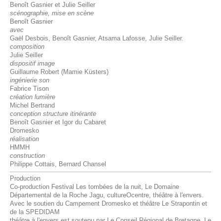
Benoît Gasnier et Julie Seiller
scénographie, mise en scène
Benoît Gasnier
avec
Gaël Desbois, Benoît Gasnier, Atsama Lafosse, Julie Seiller.
composition
Julie Seiller
dispositif image
Guillaume Robert (Mamie Küsters)
ingénierie son
Fabrice Tison
création lumière
Michel Bertrand
conception structure itinérante
Benoît Gasnier et Igor du Cabaret
Dromesko
réalisation
HMMH
construction
Philippe Cottais, Bernard Chansel
Production
Co-production Festival Les tombées de la nuit, Le Domaine
Départemental de la Roche Jagu, cultureOcentre, théâtre à l'envers.
Avec le soutien du Campement Dromesko et théâtre Le Strapontin et
de la SPEDIDAM
théâtre à l'envers est soutenu par Le Conseil Régional de Bretagne, Le