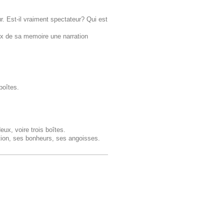
. Est-il vraiment spectateur? Qui est
ux de sa memoire une narration
boîtes.
ux, voire trois boîtes.
tion, ses bonheurs, ses angoisses.