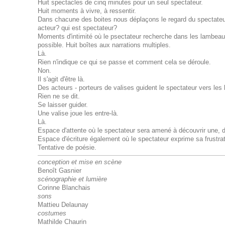
Huit spectacles de cinq minutes pour un seul spectateur.
Huit moments à vivre, à ressentir.
Dans chacune des boites nous déplaçons le regard du spectateur
acteur? qui est spectateur?
Moments d'intimité où le psectateur recherche dans les lambea
possible. Huit boîtes aux narrations multiples.
Là.
Rien n'indique ce qui se passe et comment cela se déroule.
Non.
Il s'agit d'être là.
Des acteurs - porteurs de valises guident le spectateur vers les 
Rien ne se dit.
Se laisser guider.
Une valise joue les entre-là.
Là.
Espace d'attente où le spectateur sera amené à découvrir une, de
Espace d'écriture également où le spectateur exprime sa frustra
Tentative de poésie.
conception et mise en scène
Benoît Gasnier
scénographie et lumière
Corinne Blanchais
sons
Mattieu Delaunay
costumes
Mathilde Chaurin