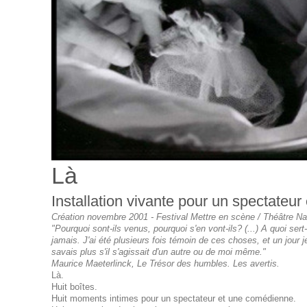
Là
Installation vivante pour un spectateu
Création novembre 2001 - Festival Mettre en scène / Théâtre Na
"Pourquoi sont-ils venus, pourquoi s'en vont-ils? (...) A quoi sert-
jamais. J'ai été plusieurs fois témoin de ces choses, et un jour j
savais plus s'il s'agissait d'un autre ou de moi même."
Maurice Maeterlinck, Le Trésor des humbles. Les avertis.
Là.
Huit boîtes.
Huit moments intimes pour un spectateur et une comédienne.