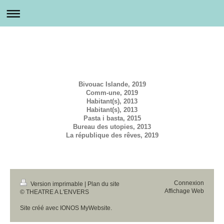
Bivouac Islande, 2019
Comm-une, 2019
Habitant(s), 2013
Habitant(s), 2013
Pasta i basta, 2015
Bureau des utopies, 2013
La république des rêves, 2019
Connexion
Version imprimable
|
Plan du site
Affichage Web
© THEATRE A L'ENVERS
Site créé avec
IONOS MyWebsite
.