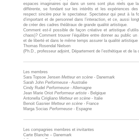
espaces imaginaires qui dans un sens sont plus réels que la 
différente, se fondant sur les intérêts et les expériences des
respect sincère pour le spectateur. Spectateur qui peut à la f
d’important et de personnel dans l’interaction, et ce, aussi lon
de créer des cadres théâtraux de grande qualité artistique.
Comment est-il possible de façon créative et artistique d’utiliser
chaos)? Comment trouver l’équilibre entre donner au public un 
et de liberté et dans le même temps assurer la qualité artistique 
Thomas Rosendal Nielsen
(Ph.D., professeur adjoint, Département de l’esthétique et de la
Les membres
Sara Topsoe Jensen
Metteur en scène
- Danemark
Sarah John
Performeuse
- Australie
Cindy Rudel
Performeuse
- Allemagne
Jean Marie Oriot
Performeur artiste -
Belgique
Antonella Cirigliano
Metteur en scène
- Italie
Benoit Gasnier
Metteur en scène -
France
Marga Socias
Performeuse -
Espagne
Les compagnies membres et invitantes
Carte Blanche – Danemark