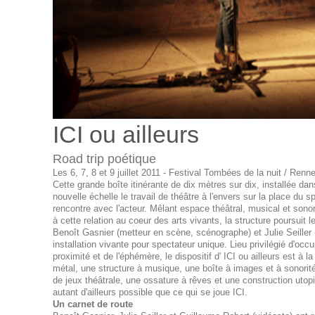
ICI ou ailleurs
Road trip poétique
Les 6, 7, 8 et 9 juillet 2011 - Festival Tombées de la nuit / Renn
Cette grande boîte itinérante de dix mètres sur dix, installée d
nouvelle échelle le travail de théâtre à l'envers sur la place du 
rencontre avec l'acteur. Mêlant espace théâtral, musical et son
à cette relation au coeur des arts vivants, la structure poursuit le
Benoît Gasnier (metteur en scène, scénographe) et Julie Seille
installation vivante pour spectateur unique. Lieu privilégié d'occu
proximité et de l'éphémère, le dispositif d' ICI ou ailleurs est à l
métal, une structure à musique, une boîte à images et à sonori
de jeux théâtrale, une ossature à rêves et une construction utopi
autant d'ailleurs possible que ce qui se joue ICI.
Un carnet de route