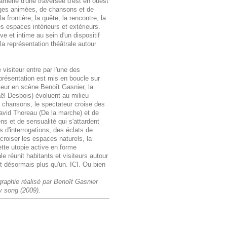
 ramené d'une traversée d'est en ouest
ages animées, de chansons et de
frontière, la quête, la rencontre, la
es espaces intérieurs et extérieurs.
ve et intime au sein d'un dispositif
 la représentation théâtrale autour
visiteur entre par l'une des
présentation est mis en boucle sur
tteur en scène Benoît Gasnier, la
ël Desbois) évoluent au milieu
de chansons, le spectateur croise des
vid Thoreau (De la marche) et de
s et de sensualité qui s'attardent
 d'interrogations, des éclats de
oiser les espaces naturels, la
tte utopie active en forme
le réunit habitants et visiteurs autour
nt désormais plus qu'un. ICI. Ou bien
raphie réalisé par Benoît Gasnier
y song (2009).