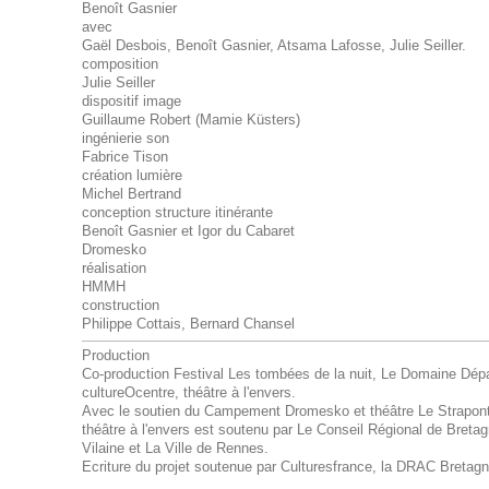
Benoît Gasnier
avec
Gaël Desbois, Benoît Gasnier, Atsama Lafosse, Julie Seiller.
composition
Julie Seiller
dispositif image
Guillaume Robert (Mamie Küsters)
ingénierie son
Fabrice Tison
création lumière
Michel Bertrand
conception structure itinérante
Benoît Gasnier et Igor du Cabaret
Dromesko
réalisation
HMMH
construction
Philippe Cottais, Bernard Chansel
Production
Co-production Festival Les tombées de la nuit, Le Domaine Dép
cultureOcentre, théâtre à l'envers.
Avec le soutien du Campement Dromesko et théâtre Le Strapon
théâtre à l'envers est soutenu par Le Conseil Régional de Bretagn
Vilaine et La Ville de Rennes.
Ecriture du projet soutenue par Culturesfrance, la DRAC Bretagn