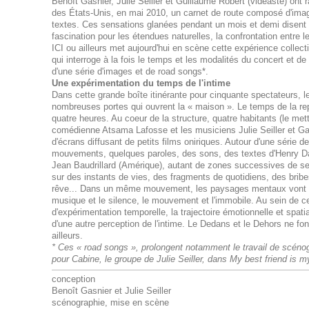
Benoît Gasnier, Julie Seiller et Guillaume Robert (vidéaste) ont
des États-Unis, en mai 2010, un carnet de route composé d'im
textes. Ces sensations glanées pendant un mois et demi disent la 
fascination pour les étendues naturelles, la confrontation entre l
ICI ou ailleurs met aujourd'hui en scène cette expérience collecti
qui interroge à la fois le temps et les modalités du concert et de
d'une série d'images et de road songs*.
Une expérimentation du temps de l'intime
Dans cette grande boîte itinérante pour cinquante spectateurs, le 
nombreuses portes qui ouvrent la « maison ». Le temps de la re
quatre heures. Au coeur de la structure, quatre habitants (le me
comédienne Atsama Lafosse et les musiciens Julie Seiller et Ga
d'écrans diffusant de petits films oniriques. Autour d'une série 
mouvements, quelques paroles, des sons, des textes d'Henry Da
Jean Baudrillard (Amérique), autant de zones successives de sen
sur des instants de vies, des fragments de quotidiens, des bribes
rêve... Dans un même mouvement, les paysages mentaux vont cr
musique et le silence, le mouvement et l'immobile. Au sein de ce
d'expérimentation temporelle, la trajectoire émotionnelle et spatia
d'une autre perception de l'intime. Le Dedans et le Dehors ne fo
ailleurs.
* Ces « road songs », prolongent notamment le travail de scénog
pour Cabine, le groupe de Julie Seiller, dans My best friend is m
conception
Benoît Gasnier et Julie Seiller
scénographie, mise en scène