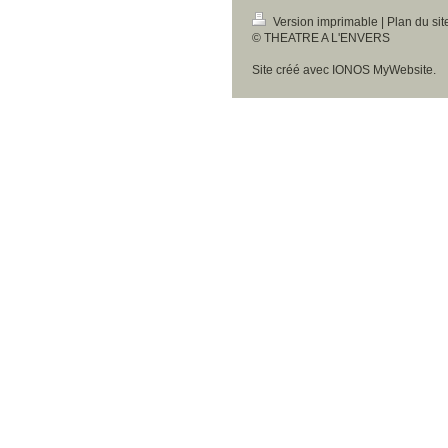
Version imprimable
|
Plan du sit
© THEATRE A L'ENVERS
Site créé avec
IONOS MyWebsite
.