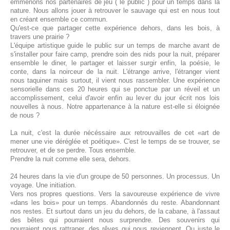
emmenons nos partenaires de jeu ( le public ) pour un temps dans la
nature. Nous allons jouer à retrouver le sauvage qui est en nous tout
en créant ensemble ce commun.
Qu'est-ce que partager cette expérience dehors, dans les bois, à
travers une prairie ?
L'équipe artistique guide le public sur un temps de marche avant de
s'installer pour faire camp, prendre soin des nids pour la nuit, préparer
ensemble le diner, le partager et laisser surgir enfin, la poésie, le
conte, dans la noirceur de la nuit. L'étrange arrive, l'étranger vient
nous taquiner mais surtout, il vient nous rassembler. Une expérience
sensorielle dans ces 20 heures qui se ponctue par un réveil et un
accomplissement, celui d'avoir enfin au lever du jour écrit nos lois
nouvelles à nous. Notre appartenance à la nature est-elle si éloignée
de nous ?
La nuit, c'est la durée nécéssaire aux retrouvailles de cet «art de
mener une vie déréglée et poétique». C'est le temps de se trouver, se
retrouver, et de se perdre. Tous ensemble.
Prendre la nuit comme elle sera, dehors.
24 heures dans la vie d'un groupe de 50 personnes. Un processus. Un
voyage. Une initiation.
Vers nos propres questions. Vers la savoureuse expérience de vivre
«dans les bois» pour un temps. Abandonnés du reste. Abandonnant
nos restes. Et surtout dans un jeu du dehors, de la cabane, à l'assaut
des bêtes qui pourraient nous surprendre. Des souvenirs qui
pourraient nous rattraper, des rêves qui nous reviennent. Ou juste le