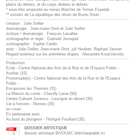
plaisir du dehors, et du corps dedans le dehors.
* sous-titre emprunté au roman Marcher de Tomas Espedal
** extraits de La république des rêves de Bruno Shulz
création : Julie Seiller
dramaturgie : Jean-marie Oriot et Julie Seiller
écriture / dramaturgie : François Lavallée
scénographie et régie : Guénolé Jezequel
scénographie : Sophie Cardin
avec : Julie Seiller, Jean-marie Oriot, juli Houbart, Raphael Janvier
Regard extérieur sur les premières étapes : Alexandre Koutchevsky
Production
Eclat - Centre National des Arts de la Rue et de l'Espace Public -
Aurillac (15)
Pronomade(s) - Centre National des Arts de la Rue et de l'Espace
Public -
Encausses les Thermes (31)
La Maison du conte - Chevilly Larue (94)
Centre Culturel Jovence - Louvigné du désert (35)
Cie à l'envers - Rennes (35)
en cours
En partenariat avec :
Au bout du plongeoir - Thorigné Fouillard (35)
DOSSIER ARTISTIQUE
dossier artistique BIVOUAC téléchargeable ici