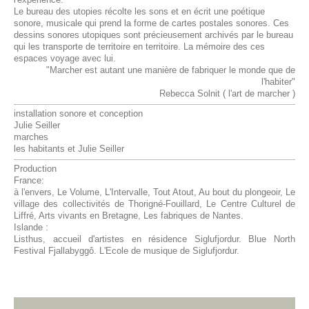
l'expérience.
Le bureau des utopies récolte les sons et en écrit une poétique
sonore, musicale qui prend la forme de cartes postales sonores. Ces
dessins sonores utopiques sont précieusement archivés par le bureau
qui les transporte de territoire en territoire. La mémoire des ces
espaces voyage avec lui.
"Marcher est autant une manière de fabriquer le monde que de
l'habiter"
Rebecca Solnit ( l'art de marcher )
installation sonore et conception
Julie Seiller
marches
les habitants et Julie Seiller
Production
France:
à l'envers, Le Volume, L'Intervalle,
Tout Atout, Au bout du plongeoir, Le
village des collectivités de Thorigné-Fouillard, Le Centre Culturel de
Liffré, Arts vivants en Bretagne, Les fabriques de Nantes.
Islande :
Listhus, accueil d'artistes en résidence Siglufjordur. Blue North
Festival Fjallabyggô. L'Ecole de musique de Siglufjordur.