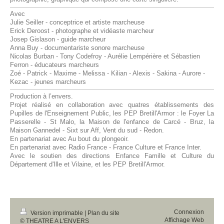
Avec
Julie Seiller - conceptrice et artiste marcheuse
Erick Deroost - photographe et vidéaste marcheur
Josep Gislason - guide marcheur
Anna Buy - documentariste sonore marcheuse
Nicolas Burban -
Tony Codefroy -
Aurélie Lempérière et Sébastien
Ferron - éducateurs marcheurs
Zoé - Patrick - Maxime - Melissa - Kilian - Alexis - Sakina - Aurore -
Kezac - jeunes marcheurs
Production à l’envers.
Projet réalisé en collaboration avec quatres établissements des
Pupilles de l'Enseignement Public, les PEP Bretill'Armor : le Foyer La
Passerelle -
St Malo, la Maison de l'enfance de Carcé - Bruz, la
Maison Gannedel - Sixt sur Aff, Vent du sud - Redon.
En partenariat avec Au bout du plongeoir.
En partenariat avec Radio France - France Culture et France Inter.
Avec le soutien des directions Enfance Famille et Culture du
Département d'Ille et Vilaine, et les PEP Bretill'Armor.
Connexion
Version imprimable
|
Plan du site
Affichage Web
© THEATRE A L'ENVERS