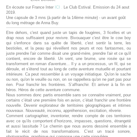
En écoute sur France Inter
ICI .
Le Club Estival. Emission du 24 aout
2019.
Une capsule de 3 mns (
à partir de la 14ème minute) - un avant goût
du long métrage de Anna Buy.
Etre dehors, c'est quand juste un tapis de fougères, 3 ficelles et un
drap nous suffisaient pour revivre. Bivouaquer c'est être le cow boy
qui s'enfonce dans sa quête de liberté, c'est sentir la terre, les
bestioles, et la peau qui réveillent nos peurs et nos fantasmes, ou
juste prendre l'air comme disait une grand-mère, prendre l'air et ce qu'il
contient, encore de liberté. Un vent, une brume, une rosée qui se
transforment en roman d'aventure... Il y a un processus, un fil, qui se
déroule, et s'étend tout au long de cette aventure mutuelle et pourtant
intérieure. Ca peut ressembler à un voyage initiatique. Qu'on le sache
ou non, qu'on le veuille ou non, on se rappellera qu'on ne part pas pour
rien. Pour franchir les frontières. S’affranchir. Et arriver à la fin en
héros. Héros de cette aventure commune.
Nous sommes donc partis ensemble sans se connaitre vraiment, pour
certains c’était une première fois en avion, c’était franchir une frontière
nouvelle. Devenir explorateur de territoires géographiques et intimes
nouveaux. Nouveauté, inconnu, appréhension, excitation, rêverie.
Comment cartographier, inventorier, rendre compte de ces territoires
avec ce qu’ils comportent d’horizons, impasses, questions, étrangeté
et aussi lassitude ? Le chemin que nous avons dessiné ensemble a
fait le récit de nos transformations. C’est un tracé sonore,
photographie, graphique qui compose une carte singulière.