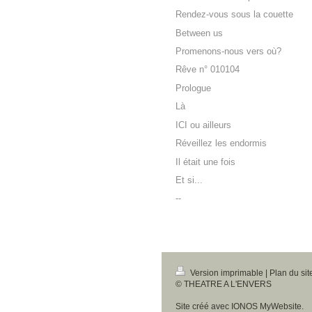
Rendez-vous sous la couette
Between us
Promenons-nous vers où?
Rêve n° 010104
Prologue
Là
ICI ou ailleurs
Réveillez les endormis
Il était une fois
Et si...
--
Version imprimable
|
Plan du sit
© THEATRE A L'ENVERS
Site créé avec
IONOS MyWebsite
.