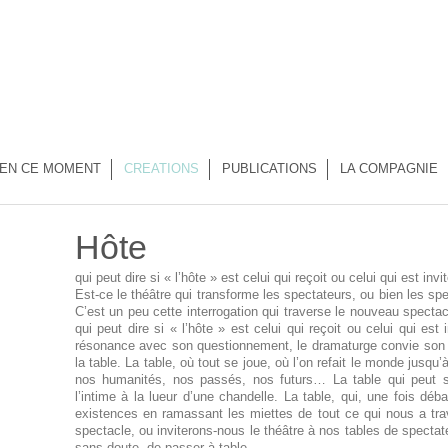
EN CE MOMENT
CREATIONS
PUBLICATIONS
LA COMPAGNIE
Hôte
qui peut dire si « l’hôte » est celui qui reçoit ou celui qui est invi
Est-ce le théâtre qui transforme les spectateurs, ou bien les spe
C’est un peu cette interrogation qui traverse le nouveau specta
qui peut dire si « l’hôte » est celui qui reçoit ou celui qui es
résonance avec son questionnement, le dramaturge convie son p
la table. La table, où tout se joue, où l’on refait le monde jusqu’
nos humanités, nos passés, nos futurs… La table qui peut se
l’intime à la lueur d’une chandelle. La table, qui, une fois dé
existences en ramassant les miettes de tout ce qui nous a tra
spectacle, ou inviterons-nous le théâtre à nos tables de spectate