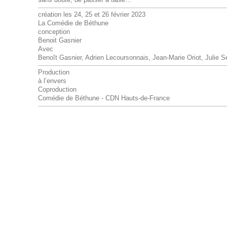
sans doute, de passer à table…
création les 24, 25 et 26 février 2023
La Comédie de Béthune
conception
Benoit Gasnier
Avec
Benoît Gasnier, Adrien Lecoursonnais, Jean-Marie Oriot, Julie S
Production
à l’envers
Coproduction
Comédie de Béthune - CDN Hauts-de-France