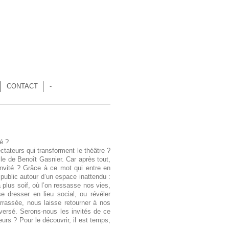
CONTACT
-
té ?
ctateurs qui transforment le théâtre ?
cle de Benoît Gasnier. Car après tout,
t invité ? Grâce à ce mot qui entre en
ublic autour d’un espace inattendu :
à plus soif, où l’on ressasse nos vies,
 dresser en lieu social, ou révéler
barrassée, nous laisse retourner à nos
versé. Serons-nous les invités de ce
urs ? Pour le découvrir, il est temps,