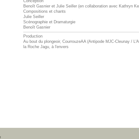
Conception
Benoît Gasnier et Julie Seiller (en collaboration avec Kathryn K
Compositions et chants
Julie Seiller
Scénographie et Dramaturgie
Benoît Gasnier
Production
Au bout du plongeoir, CourrouzeAA (Antipode MJC-Cleunay / L'A
la Roche Jagu, à l'envers
e