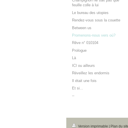
Champignon ne sait pas que
feuille colle à lui
Le bureau des utopies
Rendez-vous sous la couette
Between us
Promenons-nous vers où?
Rêve n° 010104
Prologue
Là
ICI ou ailleurs
Réveillez les endormis
Il était une fois
Et si...
--
Version imprimable
|
Plan du sit