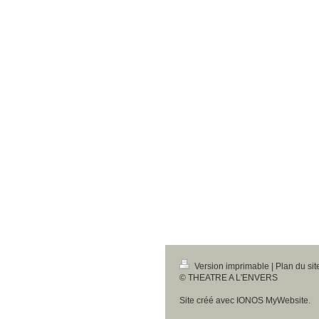
Version imprimable
|
Plan du sit
© THEATRE A L'ENVERS
Site créé avec
IONOS MyWebsite
.