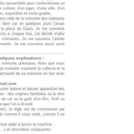
nirs rassemblés pour confectionner un
e culture, d’un pays, d’une ville, d’un
n, exposition et visite guidée.
est celle de la mémoire des habitants
bien car en quelques jours j’avais
sur la place du Gast). Je me souviens
ts à chaque fois, j’ai décidé d’aller
eurs mémoires. Je me souviens l’année
Roumanie. Je me souviens aussi avoir
uelques explications :
 la mémoire polonaise. Alors que nous
je souhaite maintenir la collecte et la
patchwork de sa mémoire en lien avec
mail.com
e votre bobine et laisser apparaître des
es : des origines familiales ou le rêve
de vie ou le goût d’un film, fictif ou
e que l’on a écouté.
enirs, la règle est de commencer par
nir comme il vous vient, comme il se
ous aider à lancer la machine :
s…) et rencontres marquantes