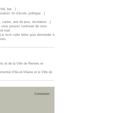
e thé, bar…)
ation, fin d’école, politique…)
, cartes, aire de jeux, récréation…)
i, vous pouvez continuer de nous
nd mail.
ai écrit cette lettre pour demander à
nirs.
ris et de la Ville de Rennes et
ental d’Ille-et-Vilaine et la Ville de
Connexion