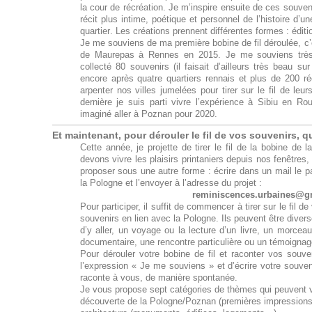
la cour de récréation. Je m’inspire ensuite de ces souve
récit plus intime, poétique et personnel de l’histoire d’un
quartier. Les créations prennent différentes formes : éditio
Je me souviens de ma première bobine de fil déroulée, c’
de Maurepas à Rennes en 2015. Je me souviens très 
collecté 80 souvenirs (il faisait d’ailleurs très beau 
encore après quatre quartiers rennais et plus de 200 réci
arpenter nos villes jumelées pour tirer sur le fil de l
dernière je suis parti vivre l’expérience à Sibiu en 
imaginé aller à Poznan pour 2020.
Et maintenant, pour dérouler le fil de vos souvenirs, q
Cette année, je projette de tirer le fil de la bobine de
devons vivre les plaisirs printaniers depuis nos fenêtres, 
proposer sous une autre forme : écrire dans un mail le 
la Pologne et l’envoyer à l’adresse du projet :
reminiscences.urbaines@g
Pour participer, il suffit de commencer à tirer sur le fil d
souvenirs en lien avec la Pologne. Ils peuvent être divers
d’y aller, un voyage ou la lecture d’un livre, un morceau 
documentaire, une rencontre particulière ou un témoignag
Pour dérouler votre bobine de fil et raconter vos souv
l’expression « Je me souviens » et d’écrire votre souve
raconte à vous, de manière spontanée.
Je vous propose sept catégories de thèmes qui peuvent v
découverte de la Pologne/Poznan (premières impression