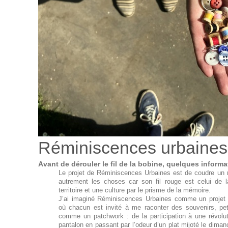
Réminiscences urbaines
Avant de dérouler le fil de la bobine, quelques informat
Le projet de Réminiscences Urbaines est de coudre un n
autrement les choses car son fil rouge est celui de 
territoire et une culture par le prisme de la mémoire.
J’ai imaginé Réminiscences Urbaines comme un projet cul
où chacun est invité à me raconter des souvenirs, pet
comme un patchwork : de la participation à une révoluti
pantalon en passant par l’odeur d’un plat mijoté le dima