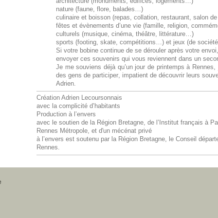
architecture (monuments, édifices, logements…)
nature (faune, flore, balades…)
culinaire et boisson (repas, collation, restaurant, salon d
fêtes et évènements d’une vie (famille, religion, commémor
culturels (musique, cinéma, théâtre, littérature…)
sports (footing, skate, compétitions…) et jeux (de société
Si votre bobine continue de se dérouler après votre envo
envoyer ces souvenirs qui vous reviennent dans un seco
Je me souviens déjà qu’un jour de printemps à Rennes, j’
des gens de participer, impatient de découvrir leurs souve
Adrien.
Création Adrien Lecoursonnais
avec la complicité d’habitants
Production à l’envers
avec le soutien de la Région Bretagne, de l’Institut français à Pa
Rennes Métropole, et d'un mécénat privé
à l’envers est soutenu par la Région Bretagne, le Conseil départem
Rennes.
e