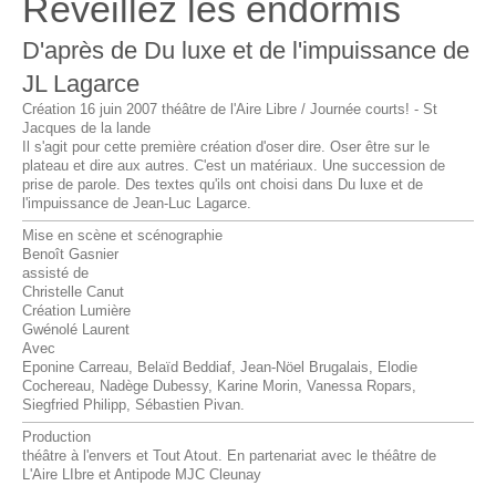
Réveillez les endormis
D'après de Du luxe et de l'impuissance de
JL Lagarce
Création 16 juin 2007 théâtre de l'Aire Libre / Journée courts! - St
Jacques de la lande
Il s'agit pour cette première création d'oser dire. Oser être sur le
plateau et dire aux autres. C'est un matériaux. Une succession de
prise de parole. Des textes qu'ils ont choisi dans Du luxe et de
l'impuissance de Jean-Luc Lagarce.
Mise en scène et scénographie
Benoît Gasnier
assisté de
Christelle Canut
Création Lumière
Gwénolé Laurent
Avec
Eponine Carreau, Belaïd Beddiaf, Jean-Nöel Brugalais, Elodie
Cochereau, Nadège Dubessy, Karine Morin, Vanessa Ropars,
Siegfried Philipp, Sébastien Pivan.
Production
théâtre à l'envers et Tout Atout. En partenariat avec le théâtre de
L'Aire LIbre et Antipode MJC Cleunay